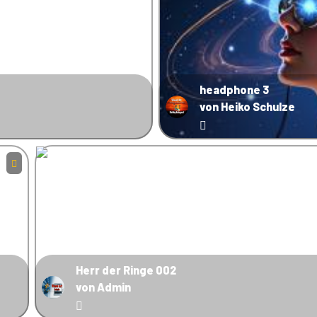
headphone 3
von Heiko Schulze
Herr der Ringe 002
von Admin