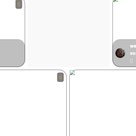
we
vo