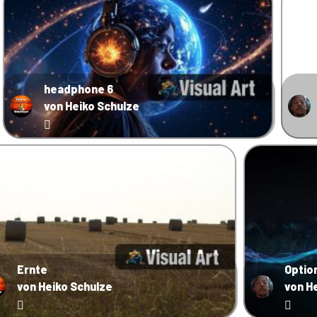
headphone 6
von Heiko Schulze
Ernte
Optio
von Heiko Schulze
von H