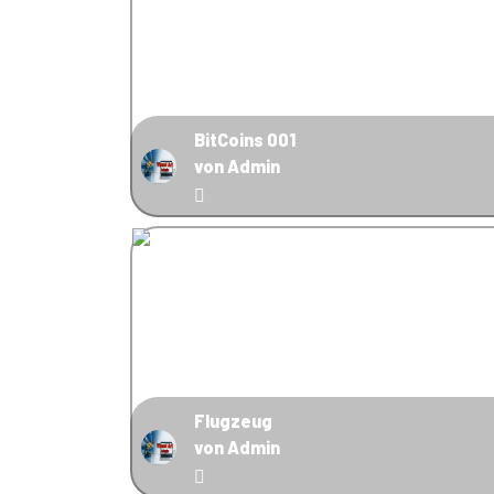
BitCoins 001
von Admin
Flugzeug
von Admin