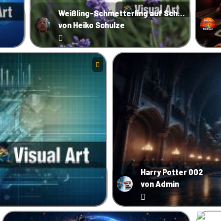
Weißling-Schmetterling auf Schopflavendel
von Heiko Schulze
Harry Potter 002
von Admin