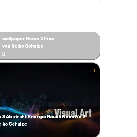
wallpaper Home Office
von Heiko Schulze
n 3 Abstrakt Energie Rauch NeonWe 2
eiko Schulze