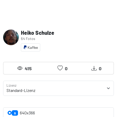
Heiko Schulze
64 Fotos
Kaffee
415
0
0
Lizenz
Lizenzdetails anzeigen
640x366
S