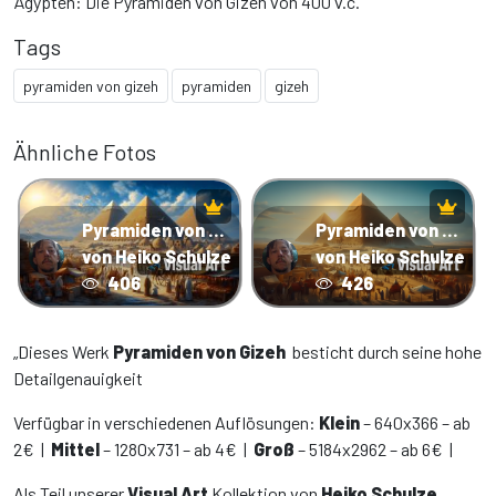
Ägypten: Die Pyramiden von Gizeh von 400 v.c.
Tags
pyramiden von gizeh
pyramiden
gizeh
Ähnliche Fotos
Pyramiden von Gizeh
Pyramiden von Gizeh 400v.c.
von Heiko Schulze
von Heiko Schulze
406
426
„Dieses Werk
Pyramiden von Gizeh
besticht durch seine hohe
Detailgenauigkeit
Verfügbar in verschiedenen Auflösungen:
Klein
– 640x366 – ab
2€ |
Mittel
– 1280x731 – ab 4€ |
Groß
– 5184x2962 – ab 6€ |
Als Teil unserer
Visual Art
Kollektion von
Heiko Schulze