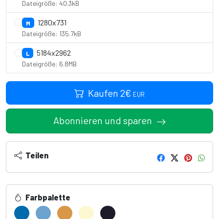
Dateigröße: 40.3kB
1280x731
M
Dateigröße: 135.7kB
5184x2962
L
Dateigröße: 6.8MB
Kaufen
2
€
EUR
Abonnieren und sparen
Teilen
Farbpalette