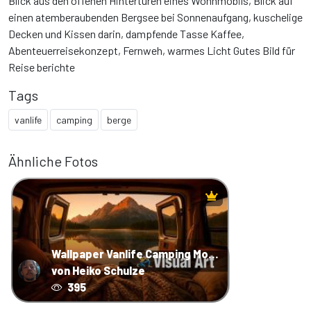
Blick aus den offenen Hintertüren eines Wohnmobils, Blick auf
einen atemberaubenden Bergsee bei Sonnenaufgang, kuschelige
Decken und Kissen darin, dampfende Tasse Kaffee,
Abenteuerreisekonzept, Fernweh, warmes Licht Gutes Bild für
Reise berichte
Tags
vanlife
camping
berge
Ähnliche Fotos
Wallpaper Vanlife Camping Modell 2
von Heiko Schulze
395