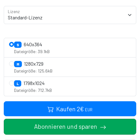
Lizenz
Lizenzdetails anzeigen
640x364
S
Dateigröße: 39.1kB
1280x729
M
Dateigröße: 125.6kB
1798x1024
L
Dateigröße: 712.7kB
Kaufen
2
€
EUR
Abonnieren und sparen