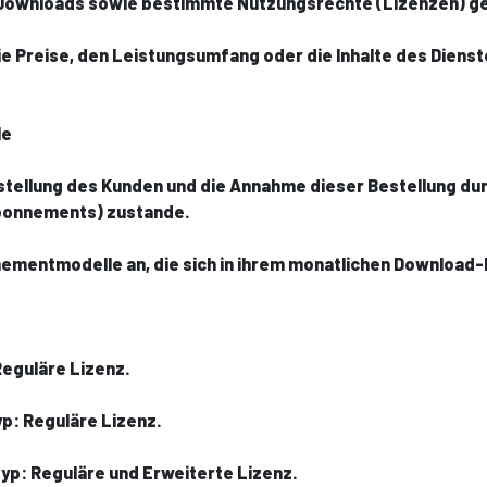
 Downloads sowie bestimmte Nutzungsrechte (Lizenzen) g
 die Preise, den Leistungsumfang oder die Inhalte des Dien
le
stellung des Kunden und die Annahme dieser Bestellung du
Abonnements) zustande.
nnementmodelle an, die sich in ihrem monatlichen Download
Reguläre Lizenz.
p: Reguläre Lizenz.
yp: Reguläre und Erweiterte Lizenz.