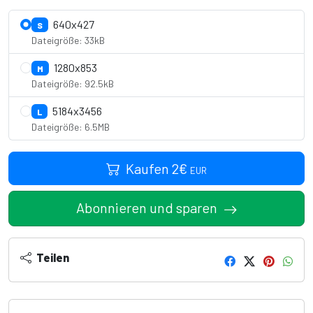
640x427
S
Dateigröße: 33kB
1280x853
M
Dateigröße: 92.5kB
5184x3456
L
Dateigröße: 6.5MB
Kaufen
2
€
EUR
Abonnieren und sparen
Teilen