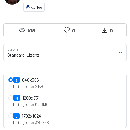
Kaffee
418
0
0
Lizenz
Lizenzdetails anzeigen
640x366
S
Dateigröße: 21kB
1280x731
M
Dateigröße: 62.8kB
1792x1024
L
Dateigröße: 378.9kB