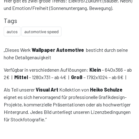
Hier gibt es zwei große Trends: Elektro/Zukunft (sauber, Neon)
und Emotion/Freiheit (Sonnenuntergang, Bewegung).
Tags
autos
automotive speed
„Dieses Werk
Wallpaper Automotive
besticht durch seine
hohe Detailgenauigkeit
Verfügbar in verschiedenen Auflösungen:
Klein
– 640x366 – ab
2€ |
Mittel
– 1280x731 – ab 4€ |
Groß
– 1792x1024 – ab 6€ |
Als Teil unserer
Visual Art
Kollektion von
Heiko Schulze
eignet es sich hervorragend für professionelle Grafikdesign-
Projekte, kommerzielle Präsentationen oder als hochwertiger
Hintergrund. Jedes Bild unterliegt unseren Lizenzbedingungen
für Stockfotografie.“