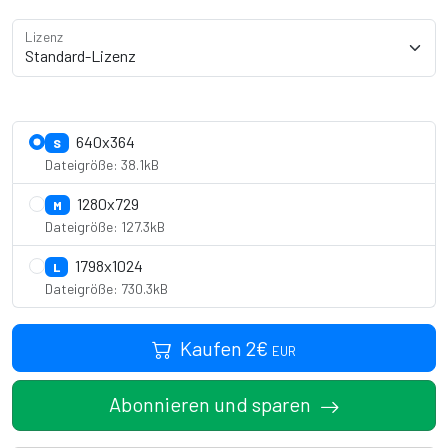
Lizenz
Lizenzdetails anzeigen
640x364
S
Dateigröße: 38.1kB
1280x729
M
Dateigröße: 127.3kB
1798x1024
L
Dateigröße: 730.3kB
Kaufen
2
€
EUR
Abonnieren und sparen