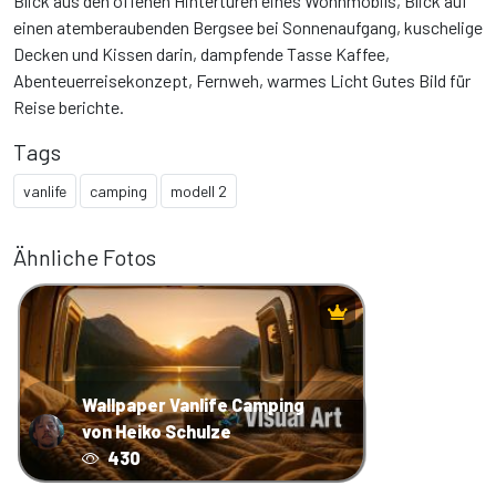
Blick aus den offenen Hintertüren eines Wohnmobils, Blick auf
einen atemberaubenden Bergsee bei Sonnenaufgang, kuschelige
Decken und Kissen darin, dampfende Tasse Kaffee,
Abenteuerreisekonzept, Fernweh, warmes Licht Gutes Bild für
Reise berichte.
Tags
vanlife
camping
modell 2
Ähnliche Fotos
Wallpaper Vanlife Camping
von Heiko Schulze
430