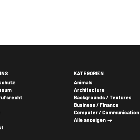
UNS
KATEGORIEN
schutz
Animals
ssum
Architecture
rufsrecht
Backgrounds / Textures
Business / Finance
z
Computer / Communication
Alle anzeigen
kt