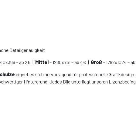
hohe Detailgenauigkeit
640x366 – ab 2€ |
Mittel
– 1280x731 – ab 4€ |
Groß
– 1792x1024 – ab
Schulze
eignet es sich hervorragend für professionelle Grafikdesign-
ochwertiger Hintergrund. Jedes Bild unterliegt unseren Lizenzbedin