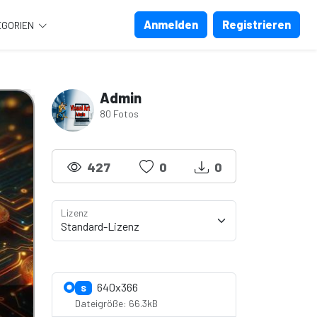
Anmelden
Registrieren
EGORIEN
Admin
80 Fotos
427
0
0
Lizenz
Lizenzdetails anzeigen
640x366
S
Dateigröße: 66.3kB