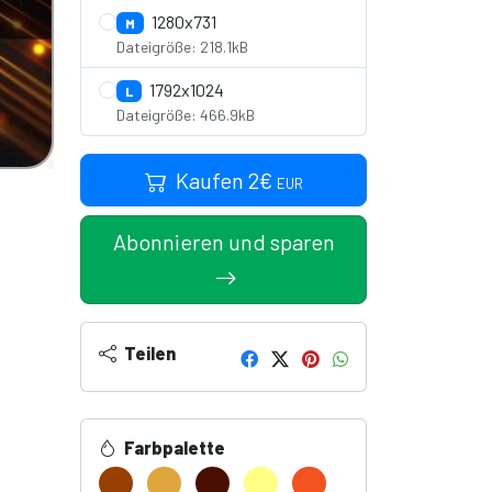
1280x731
M
Dateigröße: 218.1kB
1792x1024
L
Dateigröße: 466.9kB
Kaufen
2
€
EUR
Abonnieren und sparen
Teilen
Farbpalette