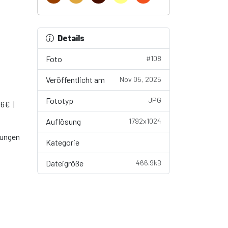
Details
Foto
#108
Veröffentlicht am
Nov 05, 2025
Fototyp
JPG
 6€ |
Auflösung
1792x1024
gungen
Kategorie
Wallpaper
Dateigröße
466.9kB