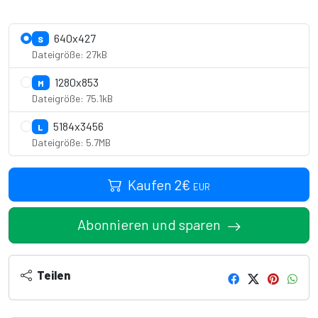
Lizenzdetails anzeigen
640x427
S
Dateigröße: 27kB
1280x853
M
Dateigröße: 75.1kB
5184x3456
L
Dateigröße: 5.7MB
Kaufen
2
€
EUR
Abonnieren und sparen
Teilen