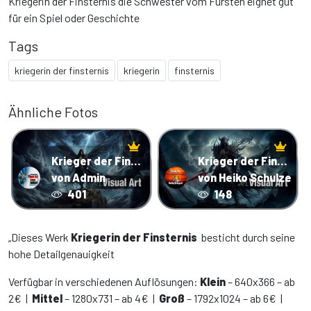
Kriegerin der Finsternis die Schwester vom Fürsten eignet gut
für ein Spiel oder Geschichte
Tags
kriegerin der finsternis
kriegerin
finsternis
Ähnliche Fotos
Krieger der Finsternis
Krieger der Finsternis für Games
von Admin
von Heiko Schulze
401
148
„Dieses Werk
Kriegerin der Finsternis
besticht durch seine
hohe Detailgenauigkeit
Verfügbar in verschiedenen Auflösungen:
Klein
– 640x366 – ab
2€ |
Mittel
– 1280x731 – ab 4€ |
Groß
– 1792x1024 – ab 6€ |