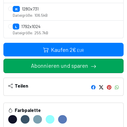
1280x731
M
Dateigröße: 106.5kB
1792x1024
L
Dateigröße: 255.7kB
Kaufen
2
€
EUR
Abonnieren und sparen
Teilen
Farbpalette