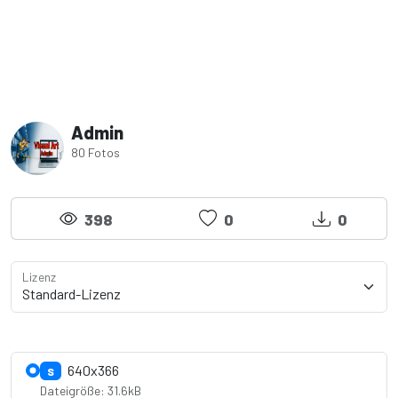
Admin
80 Fotos
398
0
0
Lizenz
Lizenzdetails anzeigen
640x366
S
Dateigröße: 31.6kB