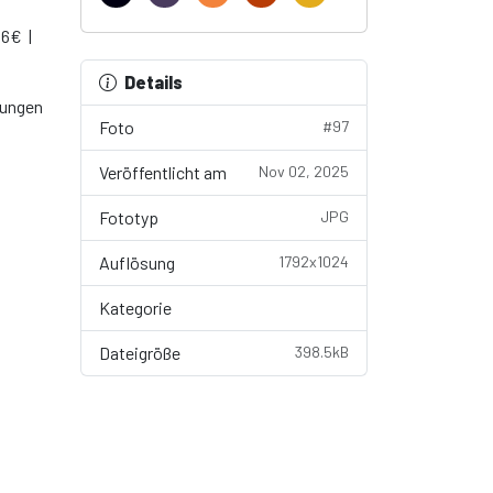
 6€ |
Details
gungen
Foto
#97
Veröffentlicht am
Nov 02, 2025
Fototyp
JPG
Auflösung
1792x1024
Kategorie
Wallpaper
Dateigröße
398.5kB