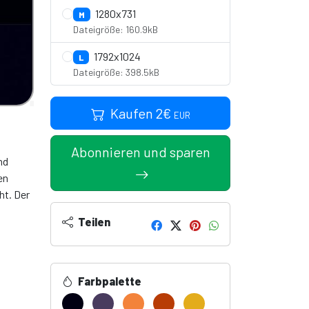
1280x731
M
Dateigröße: 160.9kB
1792x1024
L
Dateigröße: 398.5kB
Kaufen
2
€
EUR
Abonnieren und sparen
nd
en
ht. Der
Teilen
Farbpalette