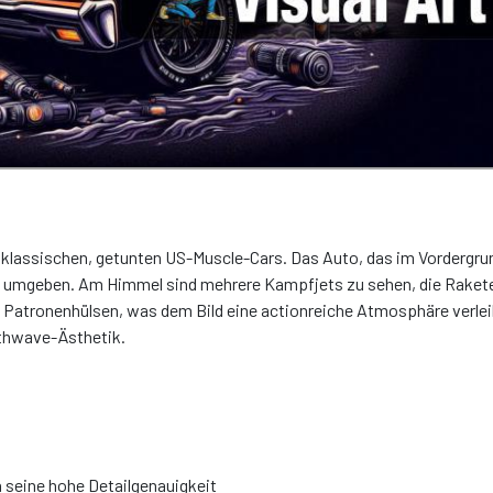
es klassischen, getunten US-Muscle-Cars. Das Auto, das im Vordergru
aft umgeben. Am Himmel sind mehrere Kampfjets zu sehen, die Raket
d Patronenhülsen, was dem Bild eine actionreiche Atmosphäre verlei
nthwave-Ästhetik.
h seine hohe Detailgenauigkeit