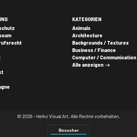
UNS
KATEGORIEN
schutz
Animals
ssum
Architecture
rufsrecht
Backgrounds / Textures
Business / Finance
z
Computer / Communication
Alle anzeigen
kt
agne
© 2026 - Heiko Visual Art, Alle Rechte vorbehalten.
Besucher