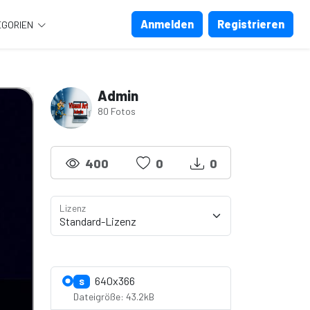
Anmelden
Registrieren
EGORIEN
Admin
80 Fotos
400
0
0
Lizenz
Lizenzdetails anzeigen
640x366
S
Dateigröße: 43.2kB