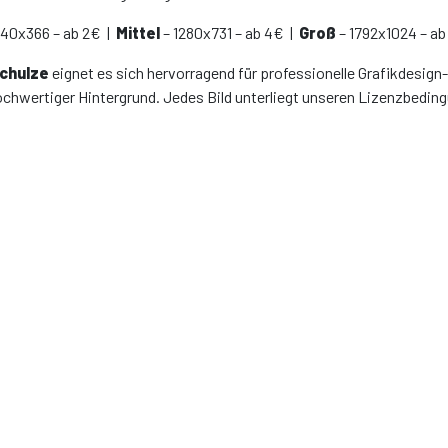
640x366 – ab 2€ |
Mittel
– 1280x731 – ab 4€ |
Groß
– 1792x1024 – ab
Schulze
eignet es sich hervorragend für professionelle Grafikdesign-
ochwertiger Hintergrund. Jedes Bild unterliegt unseren Lizenzbedin