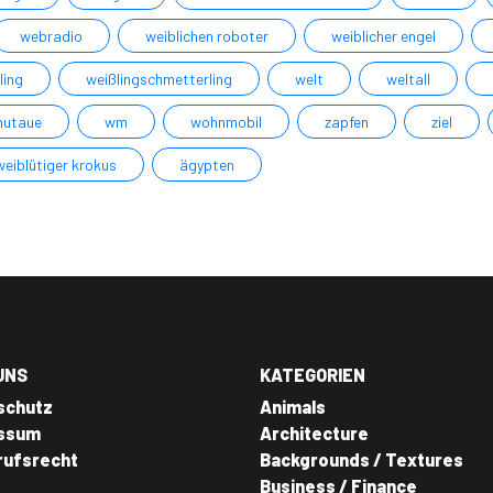
webradio
weiblichen roboter
weiblicher engel
ling
weißlingschmetterling
welt
weltall
mutaue
wm
wohnmobil
zapfen
ziel
weiblütiger krokus
ägypten
UNS
KATEGORIEN
schutz
Animals
ssum
Architecture
rufsrecht
Backgrounds / Textures
Business / Finance