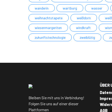
wanderin
wartburg
wasser
weihnachtstapete
weißdorn
weiß
wiesenmargeriten
windkraft
wis
zukunftstechnologie
zweiblütig
z
ÜBER 
Daten
Bleiben Sie mit uns in Verbindung!
Impre
Folgen Sie uns auf einer dieser
Wider
Plattformen
AGB