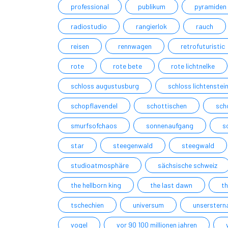
professional
publikum
pyramiden
radiostudio
rangierlok
rauch
reisen
rennwagen
retrofuturistic
rote
rote bete
rote lichtnelke
schloss augustusburg
schloss lichtenstei
schopflavendel
schottischen
sch
smurfsofchaos
sonnenaufgang
s
star
steegenwald
steegwald
studioatmosphäre
sächsische schweiz
the hellborn king
the last dawn
t
tschechien
universum
unserstern
vogel
vor 90 100 millionen jahren