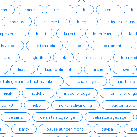
kens
kanon
karibik
ki
klang
kle
kosmos
kreidezeit
krieger
krieger der fins
mpelverein
kunst
kurort
lagerfeuer
lan
lavendel
lichtenstein
liebe
liebe romantik
olator
logistik
lok
lorenzteich
lorenzte
2
luxus
luxuswohnmobil
lärche
löwe
ntale gesundheit achtsamkeit
michael myers
mistbiene
musik
mädchen
mädchenauge
männlicher enge
ncc 1701
nebel
nelkenschwindling
neusten trend
oelsnitz
oelsnitz erzgebirge
oelsnitzerzgebirge
s
party
pause auf den mond
paypal
pol