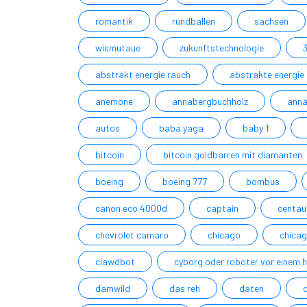
romantik
rundballen
sachsen
wismutaue
zukunftstechnologie
3
abstrakt energie rauch
abstrakte energie
anemone
annabergbuchholz
anna
autos
baba yaga
baby 1
bitcoin
bitcoin goldbarren mit diamanten
boeing
boeing 777
bombus
canon eco 4000d
captain
centau
chevrolet camaro
chicago
chicag
clawdbot
cyborg oder roboter vor einem 
damwild
das reh
daten