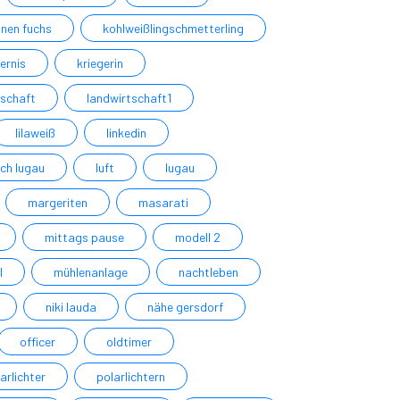
inen fuchs
kohlweißlingschmetterling
ternis
kriegerin
dschaft
landwirtschaft1
lilaweiß
linkedin
ich lugau
luft
lugau
margeriten
masarati
mittags pause
modell 2
l
mühlenanlage
nachtleben
niki lauda
nähe gersdorf
officer
oldtimer
arlichter
polarlichtern