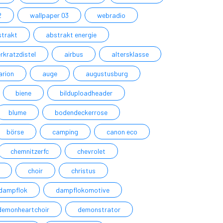
2
wallpaper 03
webradio
strakt
abstrakt energie
rkratzdistel
airbus
altersklasse
arion
auge
augustusburg
biene
bilduploadheader
blume
bodendeckerrose
börse
camping
canon eco
chemnitzerfc
chevrolet
choir
christus
dampflok
dampflokomotive
demonheartchoir
demonstrator