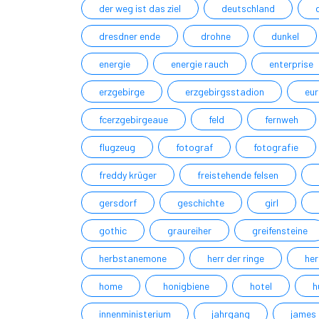
der weg ist das ziel
deutschland
dresdner ende
drohne
dunkel
energie
energie rauch
enterprise
erzgebirge
erzgebirgsstadion
eur
fcerzgebirgeaue
feld
fernweh
flugzeug
fotograf
fotografie
freddy krüger
freistehende felsen
gersdorf
geschichte
girl
gothic
graureiher
greifensteine
herbstanemone
herr der ringe
her
home
honigbiene
hotel
h
innenministerium
jahrgang
james 