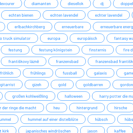
devourer
diamanten
diesellok
dj
doppel
echten bienen
echten lavendel
echter lavendel
erlbachkirchberg
erneuerbare
erneuerbare energ
o truck simulator
europa
europäisch
fantasy w
festung
festung königstein
finsternis
fire 
františkovy lázně
franzensbad
franzensbad františk
fröhlich
frühlings
fussball
galaxis
gam
gitarrist
gizeh
gold
goldbarren
gordon
großen kohlweißling
halloween
harry potter die m
r der ringe die macht
heu
hintergrund
hirsche
ummel
hummel auf einer distelblüte
hübsch
hübs
t kirk
japanisches windröschen
jason
kaffee