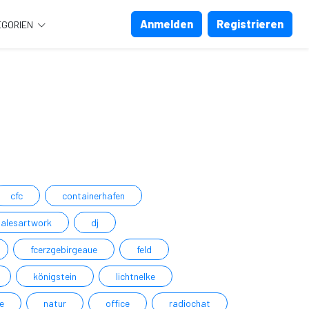
Anmelden
Registrieren
EGORIEN
cfc
containerhafen
talesartwork
dj
fcerzgebirgeaue
feld
königstein
lichtnelke
e
natur
office
radiochat