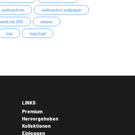
weihnachten
weihnachts wallpaper
werk lok 005
wiesen
zug
zugvögel
LINKS
Premium
Hervorgehoben
Kollektionen
Einloggen