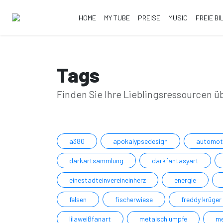
HOME
MY TUBE
PREISE
MUSIC
FREIE BI
Tags
Finden Sie Ihre Lieblingsressourcen ü
a380
apokalypsedesign
automot
darkartsammlung
darkfantasyart
einestadteinvereineinherz
energie
felsen
fischerwiese
freddy krüger
lilaweißfanart
metalschlümpfe
me