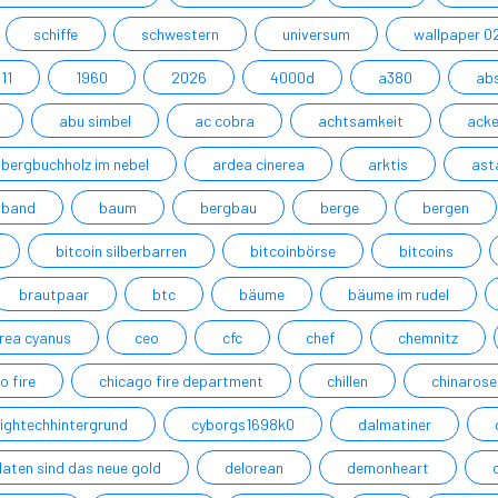
schiffe
schwestern
universum
wallpaper 0
11
1960
2026
4000d
a380
ab
abu simbel
ac cobra
achtsamkeit
acke
bergbuchholz im nebel
ardea cinerea
arktis
ast
band
baum
bergbau
berge
bergen
bitcoin silberbarren
bitcoinbörse
bitcoins
brautpaar
btc
bäume
bäume im rudel
rea cyanus
ceo
cfc
chef
chemnitz
o fire
chicago fire department
chillen
chinarose
hightechhintergrund
cyborgs1698k0
dalmatiner
daten sind das neue gold
delorean
demonheart