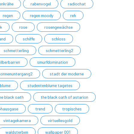
enkrähe
rabenvogel
radiochat
regen
regen moody
reh
ik
rose
rosengewächse
and
schiffe
schloss
schmetterling
schmetterling2
silberbarren
smurfdomination
sonnenuntergang2
stadt der moderne
blume
studentenblume tagetes
he black oath
the black oath of astarion
ibhausgase
trend
tropisches
vintagekamera
virtuellesgold
waldsterben
wallpaper 001