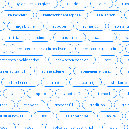
pyramiden von gizeh
quaddel
rabe
rab
raumschiff
raumschiff enterprise
realistisch
ringelblumen
roboter
romantic
romant
rotilia
ruine
rundballen
sachsen
s
n
schloss lichtenstein sachsen
schlosslichtenstein
ottisches hochlandrind
schwarzen pontiac
see
onnenaufgang1
sonnenblume
sonnenuntergang
storchennest
straße
streaming
studenten
tabi
tapete
tapete 012
tempel
t
hrone
trabant
trabant 61
tradition
tre
auslilaundweiß
uss
uss enterprise
vanlife
vögel
vögeln
völkerschlachtdenkmal
wald