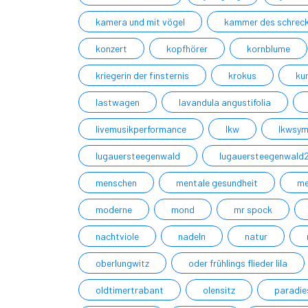
kamera und mit vögel
kammer des schrec
konzert
kopfhörer
kornblume
kriegerin der finsternis
krokus
ku
lastwagen
lavandula angustifolia
livemusikperformance
lkw
lkwsym
lugauersteegenwald
lugauersteegenwald
menschen
mentale gesundheit
me
moderne
mond
mr spock
nachtviole
nadeln
natur
oberlungwitz
oder frühlings flieder lila
oldtimertrabant
olensitz
paradie