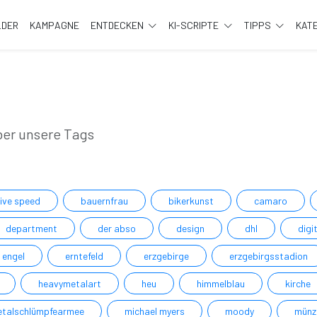
LDER
KAMPAGNE
ENTDECKEN
KI-SCRIPTE
TIPPS
KAT
ber unsere Tags
ive speed
bauernfrau
bikerkunst
camaro
department
der abso
design
dhl
digi
engel
erntefeld
erzgebirge
erzgebirgsstadion
heavymetalart
heu
himmelblau
kirche
talschlümpfearmee
michael myers
moody
münz