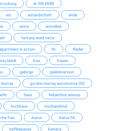
stockzug
dr 106 6588
eis
eislandschaft
ende
ie
ernte
erntefeld
ald
fantasy wald natur
department in action
flc
flieder
ovy lázně
frau
frauen
es
gebirge
gelenkversion
 murray
gordon murray automotive t50
acht
haus
helianthus annuus
hochhaus
hochlandrind
che frau
ikarus
ikarus 55
kaffeepause
kamera