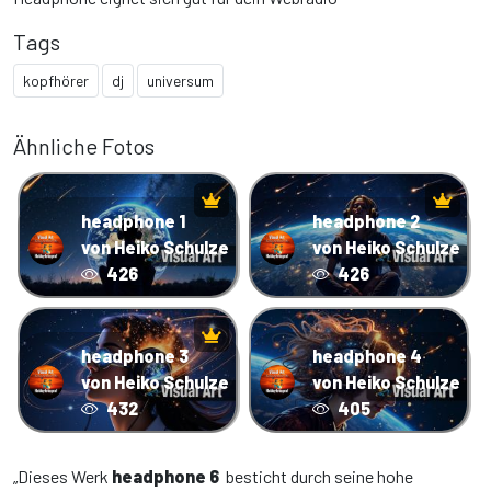
Tags
kopfhörer
dj
universum
Ähnliche Fotos
headphone 1
headphone 2
von Heiko Schulze
von Heiko Schulze
426
426
headphone 3
headphone 4
von Heiko Schulze
von Heiko Schulze
432
405
„Dieses Werk
headphone 6
besticht durch seine hohe