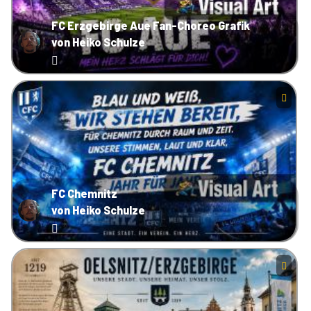
FC Erzgebirge Aue Fan-Choreo Grafik
von Heiko Schulze
FC Chemnitz
von Heiko Schulze