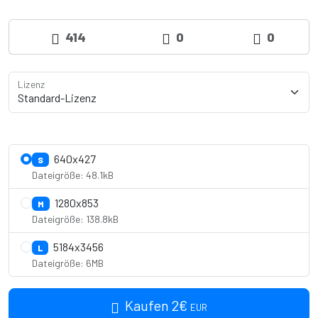
414
0
0
Lizenz
Lizenzdetails anzeigen
640x427
S
Dateigröße: 48.1kB
1280x853
M
Dateigröße: 138.8kB
5184x3456
L
Dateigröße: 6MB
Kaufen
2
€
EUR