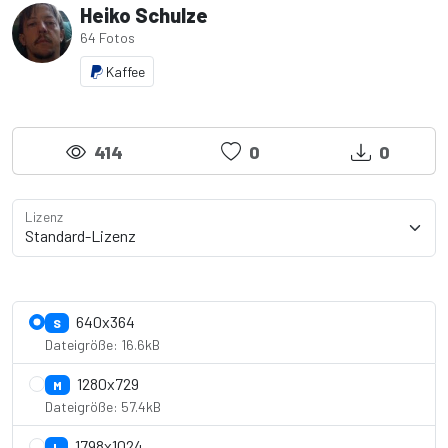
Heiko Schulze
64 Fotos
Kaffee
414
0
0
Lizenz
Lizenzdetails anzeigen
640x364
S
Dateigröße: 16.6kB
1280x729
M
Dateigröße: 57.4kB
1798x1024
L