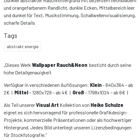
Dunkler abstrakter Rauchhintergrund mit dezentem neonblauem
und orangefarbenem Randlicht, dunkle Ecken, Mittelbereich leer
und dunkel für Text, Musikstimmung, Schallwellenvisualisierung,
scharfe Details
Tags
abstrakt energie
„Dieses Werk
Wallpaper Rauch&Neon
besticht durch seine
hohe Detailgenauigkeit
Verfügbar in verschiedenen Auflösungen:
Klein
– 640x364 – ab
2€ |
Mittel
– 1280x729 – ab 4€ |
Groß
– 1798x1024 – ab 6€ |
Als Teil unserer
Visual Art
Kollektion von
Heiko Schulze
eignet es sich hervorragend für professionelle Grafikdesign-
Projekte, kommerzielle Präsentationen oder als hochwertiger
Hintergrund. Jedes Bild unterliegt unseren Lizenzbedingungen
für Stockfotografie.“