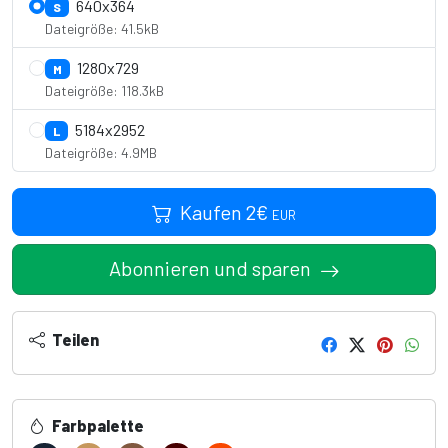
640x364
S
Dateigröße: 41.5kB
1280x729
M
Dateigröße: 118.3kB
5184x2952
L
Dateigröße: 4.9MB
Kaufen
2
€
EUR
Abonnieren und sparen
Teilen
Farbpalette