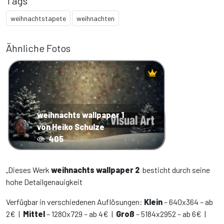
Tags
weihnachtstapete
weihnachten
Ähnliche Fotos
weihnachts wallpaper 1
von Heiko Schulze
405
„Dieses Werk
weihnachts wallpaper 2
besticht durch seine
hohe Detailgenauigkeit
Verfügbar in verschiedenen Auflösungen:
Klein
– 640x364 – ab
2€ |
Mittel
– 1280x729 – ab 4€ |
Groß
– 5184x2952 – ab 6€ |