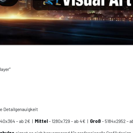
layer"
e Detailgenauigkeit
640x364 – ab 2€ |
Mittel
– 1280x729 – ab 4€ |
Groß
– 5184x2952 – a
Schulze
eignet es sich hervorragend für professionelle Grafikdesign-