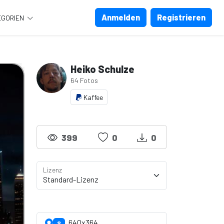
Anmelden
Registrieren
EGORIEN
Heiko Schulze
64 Fotos
Kaffee
399
0
0
Lizenz
Lizenzdetails anzeigen
640x364
S