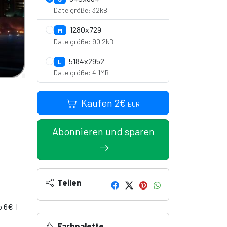
Dateigröße: 32kB
1280x729
M
Dateigröße: 90.2kB
5184x2952
L
Dateigröße: 4.1MB
Kaufen
2
€
EUR
Abonnieren und sparen
Teilen
b 6€ |
Farbpalette