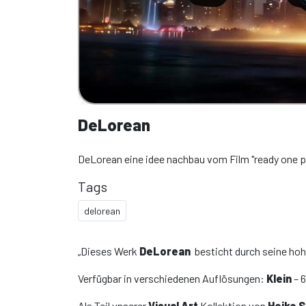
DeLorean
DeLorean eine idee nachbau vom Film "ready one p
Tags
delorean
„Dieses Werk
DeLorean
besticht durch seine hoh
Verfügbar in verschiedenen Auflösungen:
Klein
– 
Als Teil unserer
Visual Art
Kollektion von
Heiko 