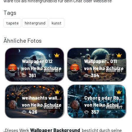
wäre toll als hintergrundbild für dein Chat oder Webseite
Tags
tapete
hintergrund
kunst
Ähnliche Fotos
Wallpaper 012
Wallpaper_ 011
von Heiko Schulze
von Heiko Schulze
361
394
weihnachts wallpaper 2
Cyborg oder Roboter vor einem Hightech-Hintergrund
von Heiko Schulze
von Heiko Schulze
426
357
„Dieses Werk
Wallpaper Background
besticht durch seine