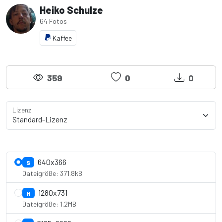
Heiko Schulze
64 Fotos
Kaffee
359
0
0
Lizenz
Lizenzdetails anzeigen
640x366
S
Dateigröße: 371.8kB
1280x731
M
Dateigröße: 1.2MB