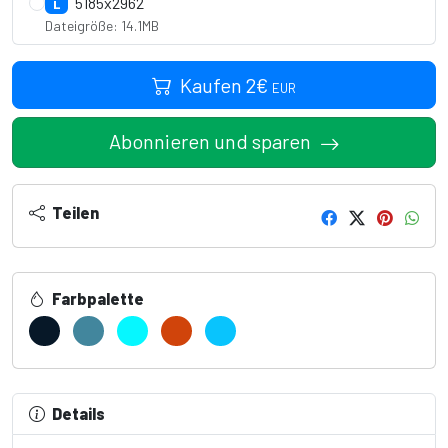
5185x2962
L
Dateigröße: 14.1MB
Kaufen
2
€
EUR
Abonnieren und sparen
Teilen
Farbpalette
Details