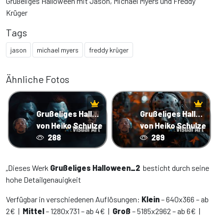
Grußeliges Halloween mit Jason, Michael Myers und Freddy
Krüger
Tags
jason
michael myers
freddy krüger
Ähnliche Fotos
Grußeliges Halloween
Grußeliges Halloween_3
von Heiko Schulze
von Heiko Schulze
288
289
„Dieses Werk
Grußeliges Halloween_2
besticht durch seine
hohe Detailgenauigkeit
Verfügbar in verschiedenen Auflösungen:
Klein
– 640x366 – ab
2€ |
Mittel
– 1280x731 – ab 4€ |
Groß
– 5185x2962 – ab 6€ |