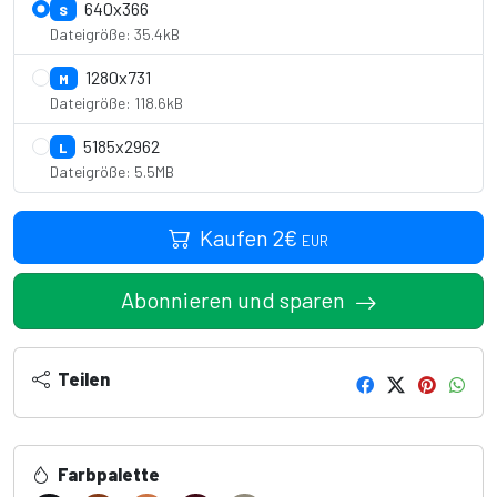
640x366
S
Dateigröße: 35.4kB
1280x731
M
Dateigröße: 118.6kB
5185x2962
L
Dateigröße: 5.5MB
Kaufen
2
€
EUR
Abonnieren und sparen
Teilen
Farbpalette