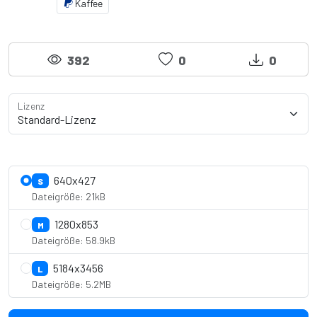
Kaffee
392
0
0
Lizenz
Lizenzdetails anzeigen
640x427
S
Dateigröße: 21kB
1280x853
M
Dateigröße: 58.9kB
5184x3456
L
Dateigröße: 5.2MB