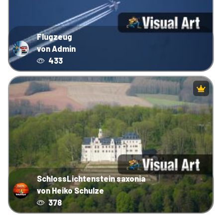
Flugzeug
von Admin
433
SchlossLichtenstein saxonia
von Heiko Schulze
378