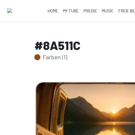
HOME
MY TUBE
PREISE
MUSIC
FREIE BI
#8A511C
Farben (1)