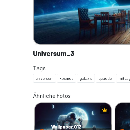
Universum_3
Tags
universum
kosmos
galaxis
quaddel
mitta
Ähnliche Fotos
Wallpaper 012