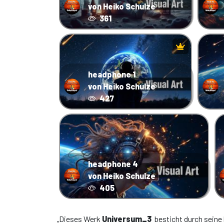
von Heiko Schulze
361
headphone 1
von Heiko Schulze
427
headphone 4
von Heiko Schulze
405
„Dieses Werk
Universum_3
besticht durch seine