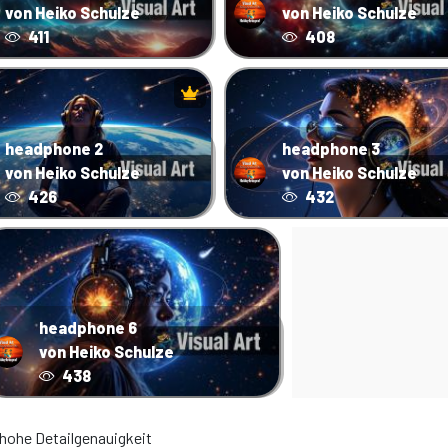
von Heiko Schulze
von Heiko Schulze
411
408
headphone 2
headphone 3
von Heiko Schulze
von Heiko Schulze
426
432
headphone 6
von Heiko Schulze
438
 hohe Detailgenauigkeit