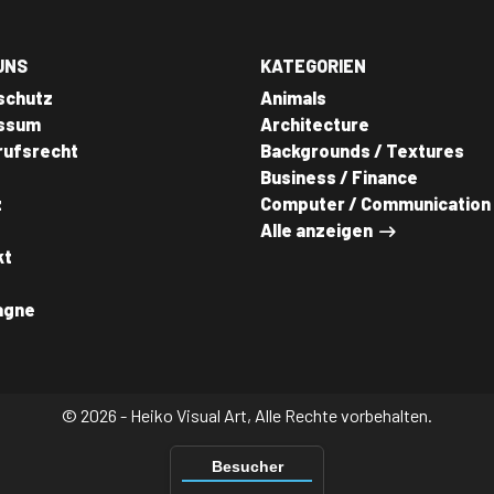
UNS
KATEGORIEN
schutz
Animals
ssum
Architecture
rufsrecht
Backgrounds / Textures
Business / Finance
z
Computer / Communication
Alle anzeigen
kt
agne
© 2026 - Heiko Visual Art, Alle Rechte vorbehalten.
Besucher