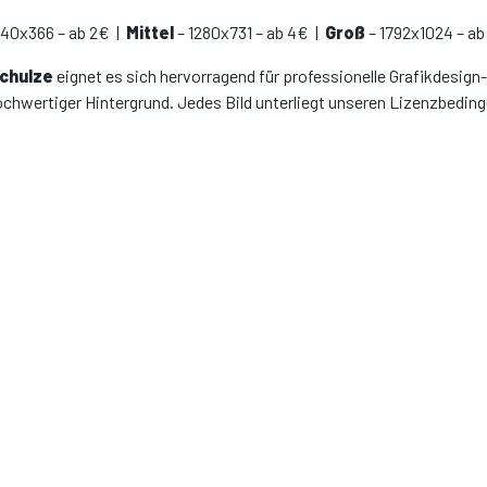
640x366 – ab 2€ |
Mittel
– 1280x731 – ab 4€ |
Groß
– 1792x1024 – ab
Schulze
eignet es sich hervorragend für professionelle Grafikdesign-
ochwertiger Hintergrund. Jedes Bild unterliegt unseren Lizenzbedin