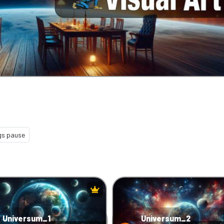
gs pause
Universum_1
Universum_2