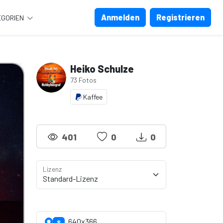
Anmelden
Registrieren
EGORIEN
Heiko Schulze
73 Fotos
Kaffee
401
0
0
Lizenz
Lizenzdetails anzeigen
640x366
S