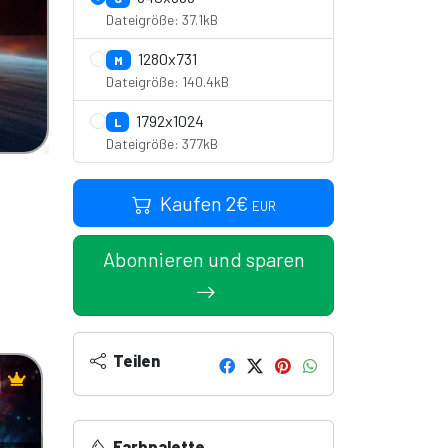
Dateigröße: 37.1kB
1280x731
M
Dateigröße: 140.4kB
1792x1024
L
Dateigröße: 377kB
Kaufen
2
€
EUR
Abonnieren und sparen
Teilen
Farbpalette