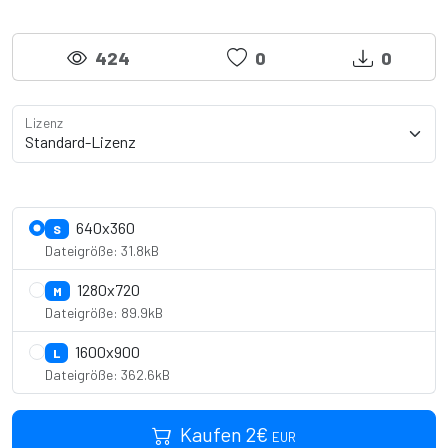
424
0
0
Lizenz
Lizenzdetails anzeigen
640x360
S
Dateigröße: 31.8kB
1280x720
M
Dateigröße: 89.9kB
1600x900
L
Dateigröße: 362.6kB
Kaufen
2
€
EUR