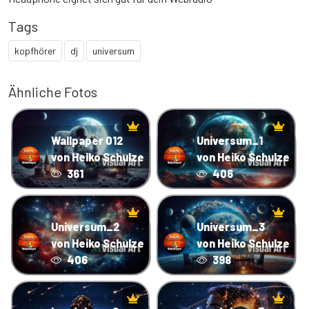
Tags
kopfhörer
dj
universum
Ähnliche Fotos
Wallpaper 012
Universum_1
von Heiko Schulze
von Heiko Schulze
361
406
Universum_2
Universum_3
von Heiko Schulze
von Heiko Schulze
406
398