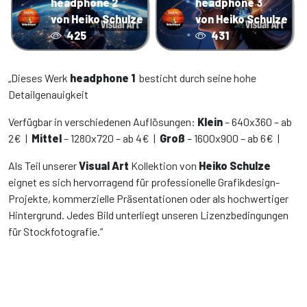
headphone 2
headphone 3
von Heiko Schulze
von Heiko Schulze
425
431
„Dieses Werk
headphone 1
besticht durch seine hohe
Detailgenauigkeit
Verfügbar in verschiedenen Auflösungen:
Klein
– 640x360 – ab
2€ |
Mittel
– 1280x720 – ab 4€ |
Groß
– 1600x900 – ab 6€ |
Als Teil unserer
Visual Art
Kollektion von
Heiko Schulze
eignet es sich hervorragend für professionelle Grafikdesign-
Projekte, kommerzielle Präsentationen oder als hochwertiger
Hintergrund. Jedes Bild unterliegt unseren Lizenzbedingungen
für Stockfotografie.“