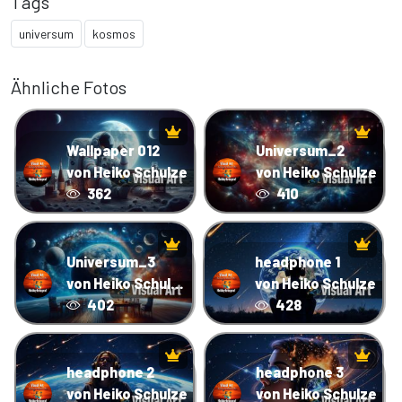
Tags
universum
kosmos
Ähnliche Fotos
Wallpaper 012
Universum_2
von Heiko Schulze
von Heiko Schulze
362
410
Universum_3
headphone 1
von Heiko Schulze
von Heiko Schulze
402
428
headphone 2
headphone 3
von Heiko Schulze
von Heiko Schulze