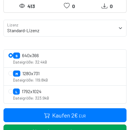
413
0
0
Lizenz
Lizenzdetails anzeigen
640x366
S
Dateigröße: 32.4kB
1280x731
M
Dateigröße: 119.8kB
1792x1024
L
Dateigröße: 323.9kB
Kaufen
2
€
EUR