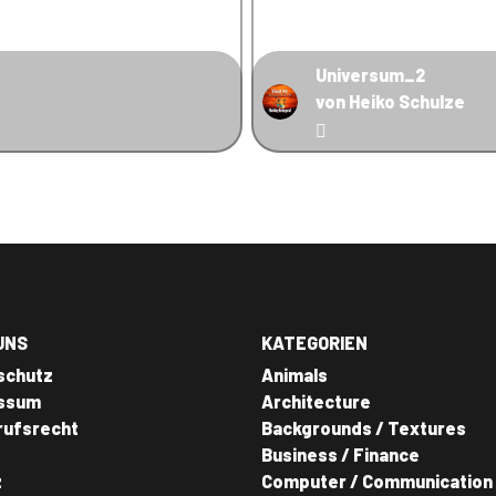
Universum_2
von Heiko Schulze
UNS
KATEGORIEN
schutz
Animals
ssum
Architecture
rufsrecht
Backgrounds / Textures
Business / Finance
z
Computer / Communication