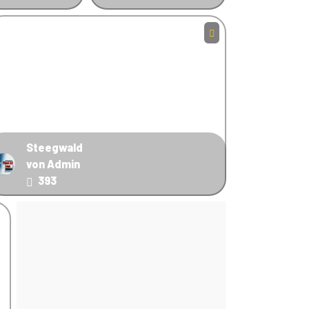
Steegwald
von Admin
393