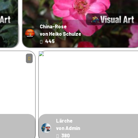
China-Rose
von Heiko Schulze
445
Lärche
von Admin
380