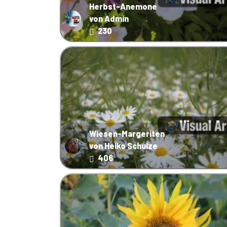
Herbst-Anemone
von Admin
230
Wiesen-Margeriten
von Heiko Schulze
406