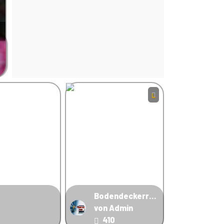
Bodendeckerrose_S
von Admin
410