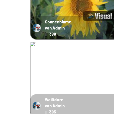
Sonnenblume
von Admin
388
Weißdorn
von Admin
385