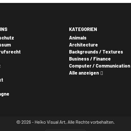
UNS
KATEGORIEN
schutz
Animals
ssum
Architecture
rufsrecht
Backgrounds / Textures
Business / Finance
z
Computer / Communication
Alle anzeigen
kt
agne
© 2026 - Heiko Visual Art, Alle Rechte vorbehalten.