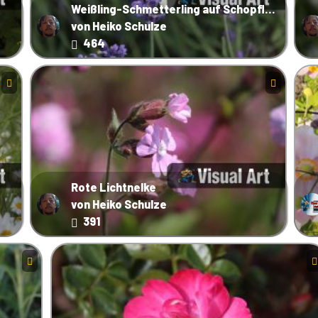
Weißling-Schmetterling auf Schopflavendel
von Heiko Schulze
464
Rote Lichtnelke
von Heiko Schulze
391