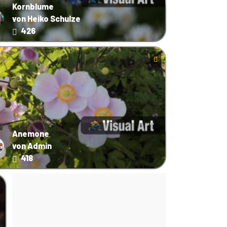
Kornblume
von Heiko Schulze
426
Anemone
von Admin
418