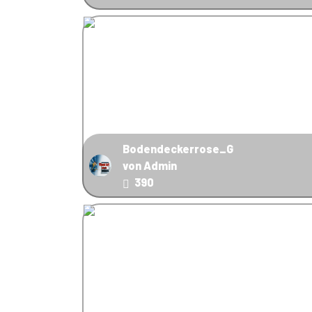
Bodendeckerrose_G
von Admin
390