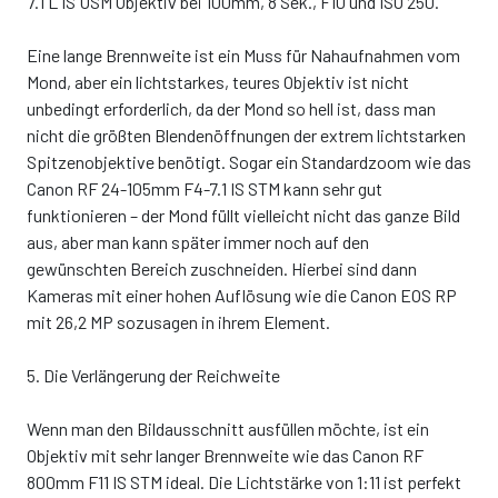
7.1 L IS USM Objektiv bei 100mm, 8 Sek., F10 und ISO 250.
Eine lange Brennweite ist ein Muss für Nahaufnahmen vom
Mond, aber ein lichtstarkes, teures Objektiv ist nicht
unbedingt erforderlich, da der Mond so hell ist, dass man
nicht die größten Blendenöffnungen der extrem lichtstarken
Spitzenobjektive benötigt. Sogar ein Standardzoom wie das
Canon RF 24-105mm F4-7.1 IS STM kann sehr gut
funktionieren – der Mond füllt vielleicht nicht das ganze Bild
aus, aber man kann später immer noch auf den
gewünschten Bereich zuschneiden. Hierbei sind dann
Kameras mit einer hohen Auflösung wie die Canon EOS RP
mit 26,2 MP sozusagen in ihrem Element.
5. Die Verlängerung der Reichweite
Wenn man den Bildausschnitt ausfüllen möchte, ist ein
Objektiv mit sehr langer Brennweite wie das Canon RF
800mm F11 IS STM ideal. Die Lichtstärke von 1:11 ist perfekt