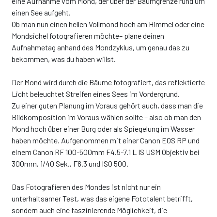
eine Aufnahme vom Mond, der über der Baumgrenze rund um
einen See aufgeht.
Ob man nun einen hellen Vollmond hoch am Himmel oder eine
Mondsichel fotografieren möchte– plane deinen
Aufnahmetag anhand des Mondzyklus, um genau das zu
bekommen, was du haben willst.
Der Mond wird durch die Bäume fotografiert, das reflektierte
Licht beleuchtet Streifen eines Sees im Vordergrund.
Zu einer guten Planung im Voraus gehört auch, dass man die
Bildkomposition im Voraus wählen sollte – also ob man den
Mond hoch über einer Burg oder als Spiegelung im Wasser
haben möchte. Aufgenommen mit einer Canon EOS RP und
einem Canon RF 100-500mm F4.5-7.1 L IS USM Objektiv bei
300mm, 1/40 Sek., F6.3 und ISO 500.
Das Fotografieren des Mondes ist nicht nur ein
unterhaltsamer Test, was das eigene Fototalent betrifft,
sondern auch eine faszinierende Möglichkeit, die