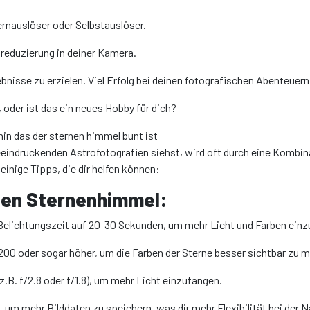
ernauslöser oder Selbstauslöser.
hreduzierung in deiner Kamera.
ebnisse zu erzielen. Viel Erfolg bei deinen fotografischen Abenteuer
 oder ist das ein neues Hobby für dich?
hin das der sternen himmel bunt ist
eeindruckenden Astrofotografien siehst, wird oft durch eine Kombina
einige Tipps, die dir helfen können:
ohen Sternenhimmel:
 Belichtungszeit auf 20-30 Sekunden, um mehr Licht und Farben ein
3200 oder sogar höher, um die Farben der Sterne besser sichtbar zu 
z.B. f/2.8 oder f/1.8), um mehr Licht einzufangen.
um mehr Bilddaten zu speichern, was dir mehr Flexibilität bei der N