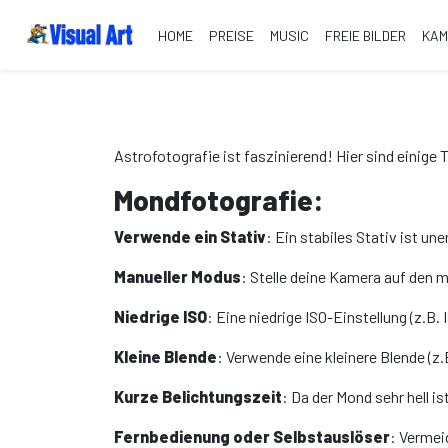
HOME
PREISE
MUSIC
FREIE BILDER
KA
Astrofotografie ist faszinierend! Hier sind einige
Mondfotografie:
Verwende ein Stativ
: Ein stabiles Stativ ist u
Manueller Modus
: Stelle deine Kamera auf den m
Niedrige ISO
: Eine niedrige ISO-Einstellung (z.B.
Kleine Blende
: Verwende eine kleinere Blende (z.B
Kurze Belichtungszeit
: Da der Mond sehr hell is
Fernbedienung oder Selbstauslöser
: Vermei