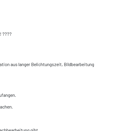
n! ????
tion aus langer Belichtungszeit, Bildbearbeitung
zufangen.
machen.
achbearbeitung gibt.