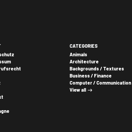
T
CATEGORIES
schutz
Animals
ssum
Architecture
rufsrecht
Backgrounds / Textures
Business / Finance
z
Computer / Communication
View all
kt
agne