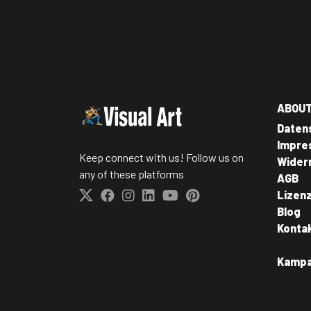
ABOU
Daten
Impre
Keep connect with us! Follow us on
Wider
any of these platforms
AGB
Lizen
Blog
Konta
Kamp