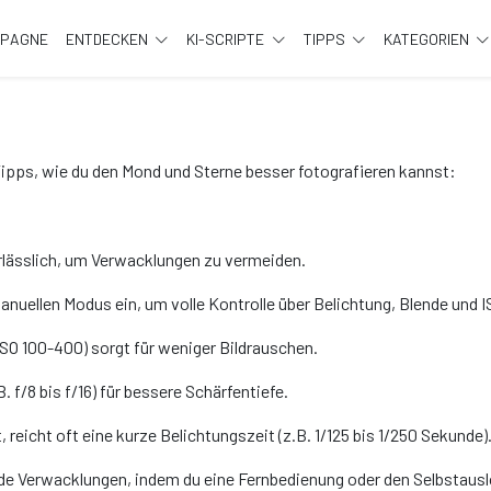
MPAGNE
ENTDECKEN
KI-SCRIPTE
TIPPS
KATEGORIEN
 Tipps, wie du den Mond und Sterne besser fotografieren kannst:
nerlässlich, um Verwacklungen zu vermeiden.
anuellen Modus ein, um volle Kontrolle über Belichtung, Blende und I
 ISO 100-400) sorgt für weniger Bildrauschen.
. f/8 bis f/16) für bessere Schärfentiefe.
t, reicht oft eine kurze Belichtungszeit (z.B. 1/125 bis 1/250 Sekunde)
de Verwacklungen, indem du eine Fernbedienung oder den Selbstaus