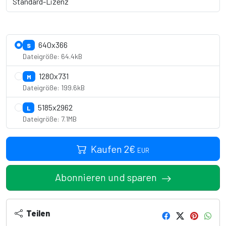
Lizenzdetails anzeigen
640x366
S
Dateigröße: 64.4kB
1280x731
M
Dateigröße: 199.6kB
5185x2962
L
Dateigröße: 7.1MB
Kaufen
2
€
EUR
Abonnieren und sparen
Teilen