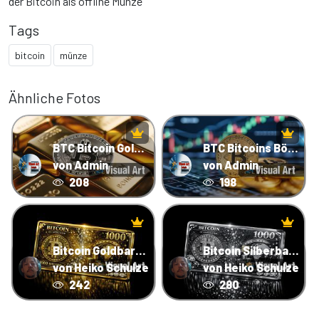
der Bitcoin als offline Münze
Tags
bitcoin
münze
Ähnliche Fotos
BTC Bitcoin Goldbarren
BTC Bitcoins Börse
von Admin
von Admin
208
198
Bitcoin Goldbarren mit Diamanten
Bitcoin Silberbarren
von Heiko Schulze
von Heiko Schulze
242
280