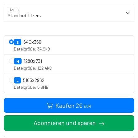
Lizenz
Lizenzdetails anzeigen
640x366
S
Dateigröße: 34.9kB
1280x731
M
Dateigröße: 122.4kB
5185x2962
L
Dateigröße: 5.9MB
Kaufen
2
€
EUR
Abonnieren und sparen