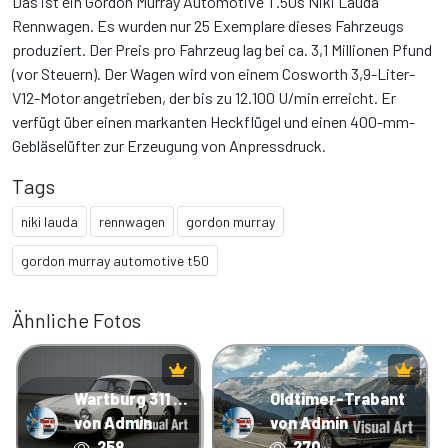
Das ist ein Gordon Murray Automotive T.50s Niki Lauda
Rennwagen. Es wurden nur 25 Exemplare dieses Fahrzeugs
produziert. Der Preis pro Fahrzeug lag bei ca. 3,1 Millionen Pfund
(vor Steuern). Der Wagen wird von einem Cosworth 3,9-Liter-
V12-Motor angetrieben, der bis zu 12.100 U/min erreicht. Er
verfügt über einen markanten Heckflügel und einen 400-mm-
Gebläselüfter zur Erzeugung von Anpressdruck.
Tags
niki lauda
rennwagen
gordon murray
gordon murray automotive t50
Ähnliche Fotos
Wartburg 311 Rennwagen
Oldtimer-Trabant
von Admin
von Admin
258
270