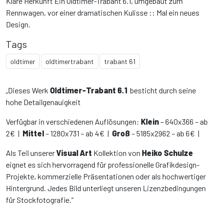
Klare Herkunft Ein Oldtimer-Trabant 6.1, umgebaut zum
Rennwagen, vor einer dramatischen Kulisse :: Mal ein neues
Design.
Tags
oldtimer
oldtimertrabant
trabant 61
„Dieses Werk
Oldtimer-Trabant 6.1
besticht durch seine
hohe Detailgenauigkeit
Verfügbar in verschiedenen Auflösungen:
Klein
– 640x366 – ab
2€ |
Mittel
– 1280x731 – ab 4€ |
Groß
– 5185x2962 – ab 6€ |
Als Teil unserer
Visual Art
Kollektion von
Heiko Schulze
eignet es sich hervorragend für professionelle Grafikdesign-
Projekte, kommerzielle Präsentationen oder als hochwertiger
Hintergrund. Jedes Bild unterliegt unseren Lizenzbedingungen
für Stockfotografie.“