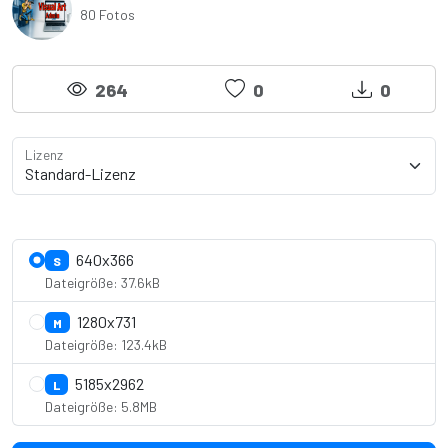
80 Fotos
264
0
0
Lizenz
Lizenzdetails anzeigen
640x366
S
Dateigröße: 37.6kB
1280x731
M
Dateigröße: 123.4kB
5185x2962
L
Dateigröße: 5.8MB