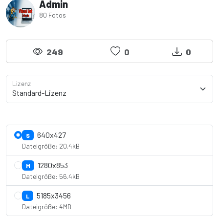
Admin
80 Fotos
249
0
0
Lizenz
Lizenzdetails anzeigen
640x427
S
Dateigröße: 20.4kB
1280x853
M
Dateigröße: 56.4kB
5185x3456
L
Dateigröße: 4MB