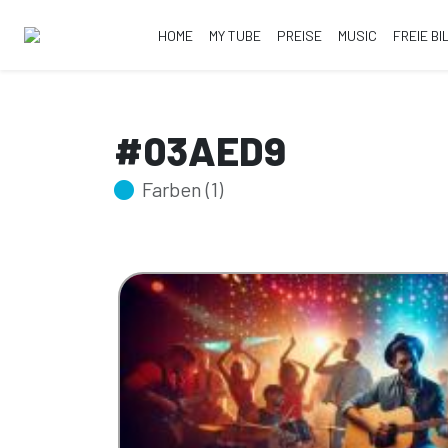
HOME
MY TUBE
PREISE
MUSIC
FREIE BI
#03AED9
Farben (1)