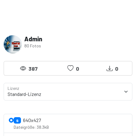
Admin
80 Fotos
387
0
0
Lizenz
Lizenzdetails anzeigen
640x427
S
Dateigröße: 38.3kB