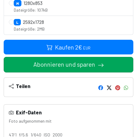
1280x853
M
Dateigröße: 107kB
2592x1728
L
Dateigröße: 2MB
Kaufen
2
€
EUR
Abonnieren und sparen
Teilen
Exif-Daten
Foto aufgenommen mit
Canon EOS 4000D
47/1 f/5.6 1/640 ISO 2000