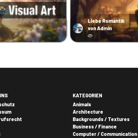
Liebe Romantik
von Admin
UNS
KATEGORIEN
schutz
Animals
ssum
Architecture
rufsrecht
Backgrounds / Textures
Business / Finance
z
Computer / Communication