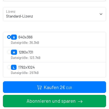
Lizenz
Lizenzdetails anzeigen
640x366
S
Dateigröße: 36.3kB
1280x731
M
Dateigröße: 123.7kB
1792x1024
L
Dateigröße: 297kB
Kaufen
2
€
EUR
Abonnieren und sparen