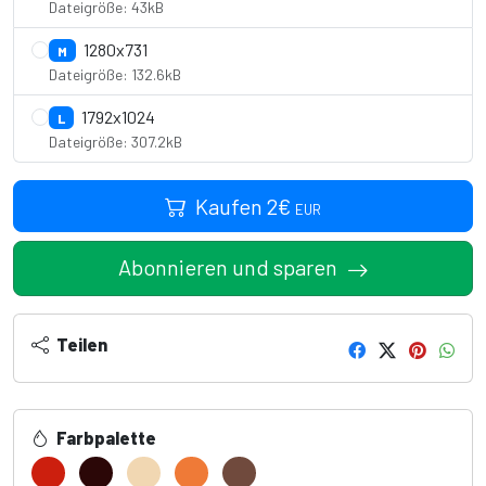
Dateigröße: 43kB
1280x731
M
Dateigröße: 132.6kB
1792x1024
L
Dateigröße: 307.2kB
Kaufen
2
€
EUR
Abonnieren und sparen
Teilen
Farbpalette