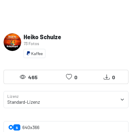
Heiko Schulze
73 Fotos
Kaffee
465
0
0
Lizenz
Lizenzdetails anzeigen
640x366
S