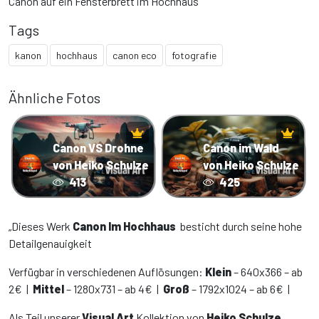
Canon auf ein Fensterbrett im Hochhaus
Tags
kanon
hochhaus
canon eco
fotografie
Ähnliche Fotos
Canon VS Drohne
Canon im Wald
von Heiko Schulze
von Heiko Schulze
413
425
„Dieses Werk
Canon Im Hochhaus
besticht durch seine hohe
Detailgenauigkeit
Verfügbar in verschiedenen Auflösungen:
Klein
– 640x366 – ab
2€ |
Mittel
– 1280x731 – ab 4€ |
Groß
– 1792x1024 – ab 6€ |
Als Teil unserer
Visual Art
Kollektion von
Heiko Schulze