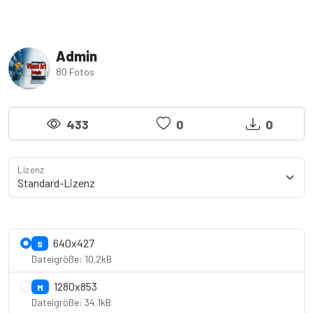
Admin
80 Fotos
433
0
0
Lizenz
Lizenzdetails anzeigen
640x427
S
Dateigröße: 10.2kB
1280x853
M
Dateigröße: 34.1kB