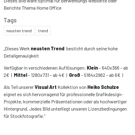
Dieses Bild wäre optimal für Berwerbungs webseite oder
Berichte Thema Home Office
Tags
neusten trend
trend
„Dieses Werk
neusten Trend
besticht durch seine hohe
Detailgenauigkeit
Verfügbar in verschiedenen Auflösungen:
Klein
– 640x366 – ab
2€ |
Mittel
– 1280x731 – ab 4€ |
Groß
– 5184x2962 – ab 6€ |
Als Teil unserer
Visual Art
Kollektion von
Heiko Schulze
eignet es sich hervorragend für professionelle Grafikdesign-
Projekte, kommerzielle Präsentationen oder als hochwertiger
Hintergrund. Jedes Bild unterliegt unseren Lizenzbedingungen
für Stockfotografie.“