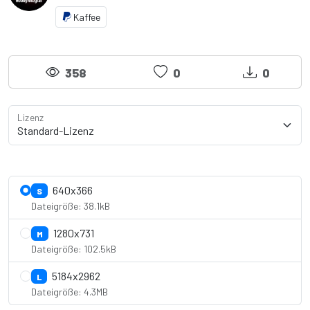
Kaffee
358
0
0
Lizenz
Lizenzdetails anzeigen
640x366
S
Dateigröße: 38.1kB
1280x731
M
Dateigröße: 102.5kB
5184x2962
L
Dateigröße: 4.3MB