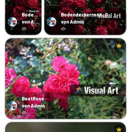
Bodendeckerrose_S
Bodendeckerrose_G
von Admin
von Admin
BeetRose
von Admin