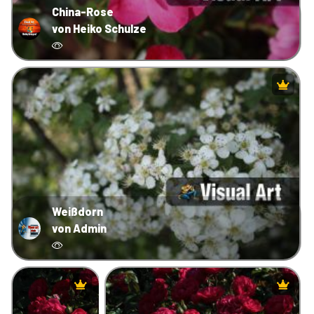
China-Rose
von Heiko Schulze
Weißdorn
von Admin