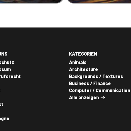
UNS
KATEGORIEN
schutz
Animals
ssum
Architecture
rufsrecht
Backgrounds / Textures
Business / Finance
z
Computer / Communication
Alle anzeigen
kt
agne