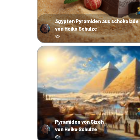
ägypten Pyramiden aus schokolade 
von Heiko Schulze
Pyramiden von Gizeh
von Heiko Schulze