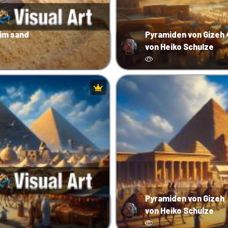
im sand
Pyramiden von Gizeh 
von Heiko Schulze
Pyramiden von Gizeh
von Heiko Schulze