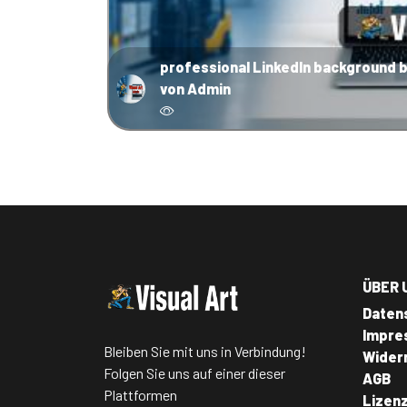
professional LinkedIn background 
von Admin
ÜBER 
Daten
Impre
Bleiben Sie mit uns in Verbindung!
Wider
Folgen Sie uns auf einer dieser
AGB
Plattformen
Lizen