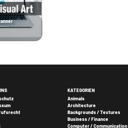
banner
UNS
KATEGORIEN
schutz
Animals
ssum
Architecture
rufsrecht
Backgrounds / Textures
Business / Finance
z
Computer / Communication