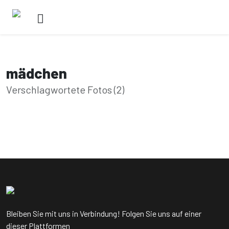
mädchen
Verschlagwortete Fotos (2)
Eine elegante, selbstbewusste Frau
Honigbiene
von Admin
von Admin
Bleiben Sie mit uns in Verbindung! Folgen Sie uns auf einer
dieser Plattformen