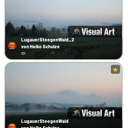
LugauerSteegenWald_2
von Heiko Schulze
LugauerSteegenWald
von Heiko Schulze