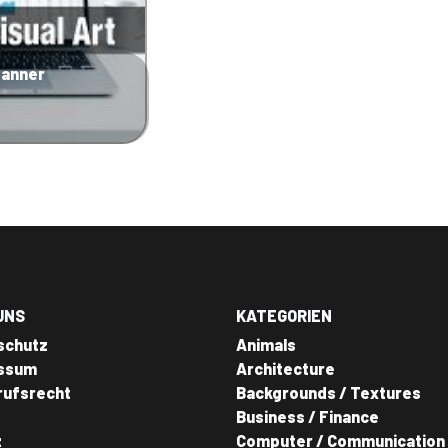
banner
UNS
KATEGORIEN
schutz
Animals
ssum
Architecture
rufsrecht
Backgrounds / Textures
Business / Finance
z
Computer / Communication