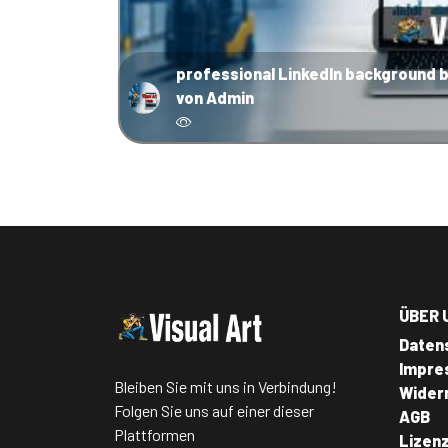
professional LinkedIn background 
von Admin
ÜBER 
Daten
Impre
Bleiben Sie mit uns in Verbindung!
Wider
Folgen Sie uns auf einer dieser
AGB
Plattformen
Lizen