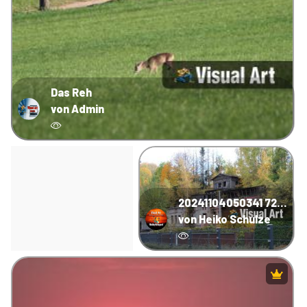
Das Reh
von Admin
20241104050341 72c8bf65
von Heiko Schulze