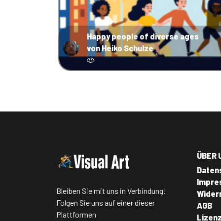
Happy people of diverse ages
von Heiko Schulze
ÜBER 
Daten
Impre
Bleiben Sie mit uns in Verbindung!
Wider
Folgen Sie uns auf einer dieser
AGB
Plattformen
Lizen